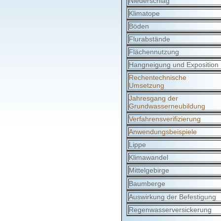
Niederschlag
Klimatope
Böden
Flurabstände
Flächennutzung
Hangneigung und Exposition
Rechentechnische
Umsetzung
Jahresgang der
Grundwasserneubildung
Verfahrensverifizierung
Anwendungsbeispiele
Lippe
Klimawandel
Mittelgebirge
Baumberge
Auswirkung der Befestigung
Regenwasserversickerung